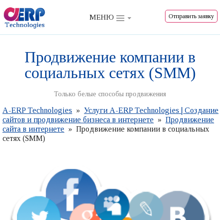
Сайты для бизнеса
Отправить заявку
МЕНЮ
Услуги
Тур по платформе
Продвижение компании в
социальных сетях (SMM)
О компании
Отзывы
Только белые способы продвижения
A-ERP Technologies
»
Услуги A-ERP Technologies | Создание
сайтов и продвижение бизнеса в интернете
»
Продвижение
сайта в интернете
» Продвижение компании в социальных
сетях (SMM)